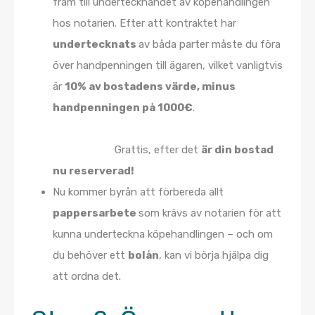
fram till undertecknandet av köpehandlingen
hos notarien. Efter att kontraktet har
undertecknats
av båda parter måste du föra
över handpenningen till ägaren, vilket vanligtvis
är
10% av bostadens värde, minus
handpenningen på 1000€
.
Grattis, efter det
är din bostad
nu reserverad!
Nu kommer byrån att förbereda allt
pappersarbete
som krävs av notarien för att
kunna underteckna köpehandlingen – och om
du behöver ett
bolån
, kan vi börja hjälpa dig
att ordna det.