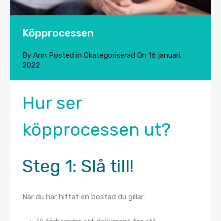
Köpprocessen
By
Ann
Posted in
Okategoriserad
On
16 januari,
2022
Hur ser
köpprocessen ut?
Steg 1:
Slå till!
När du har hittat en bostad du gillar: