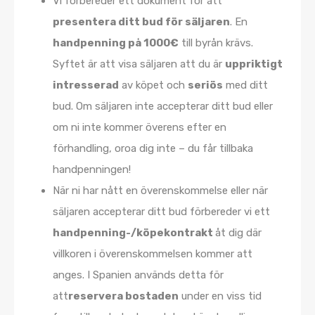
Vi förbereder ett dokument för att
presentera ditt bud för säljaren
. En
handpenning på 1000€
till byrån krävs.
Syftet är att visa säljaren att du är
uppriktigt
intresserad
av köpet och
seriös
med ditt
bud. Om säljaren inte accepterar ditt bud eller
om ni inte kommer överens efter en
förhandling, oroa dig inte – du får tillbaka
handpenningen!
När ni har nått en överenskommelse eller när
säljaren accepterar ditt bud förbereder vi ett
handpenning-/köpekontrakt
åt dig där
villkoren i överenskommelsen kommer att
anges. I Spanien används detta för
att
reservera bostaden
under en viss tid