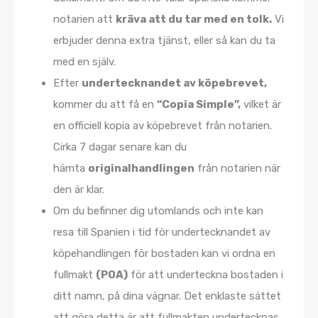
notarien att
kräva att du tar med en tolk.
Vi
erbjuder denna extra tjänst, eller så kan du ta
med en själv.
Efter
undertecknandet av köpebrevet,
kommer du att få en
“Copia Simple”,
vilket är
en officiell kopia av köpebrevet från notarien.
Cirka 7 dagar senare kan du
hämta
originalhandlingen
från notarien när
den är klar.
Om du befinner dig utomlands och inte kan
resa till Spanien i tid för undertecknandet av
köpehandlingen för bostaden kan vi ordna en
fullmakt
(POA)
för att underteckna bostaden i
ditt namn, på dina vägnar. Det enklaste sättet
att göra detta är att fullmakten undertecknas