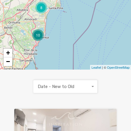
8
10
+
−
Leaflet
| ©
OpenStreetMap
Date - New to Old