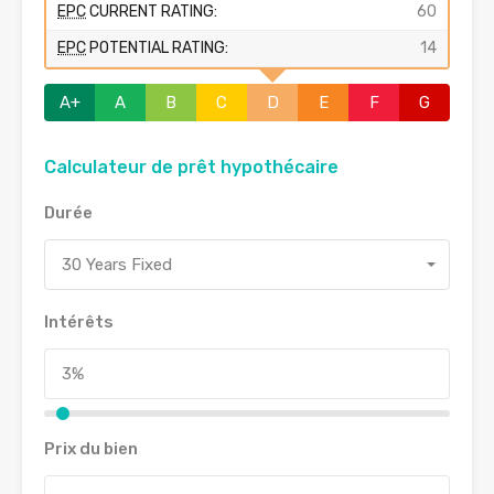
EPC
CURRENT RATING:
60
EPC
POTENTIAL RATING:
14
A+
A
B
C
D
E
F
G
Calculateur de prêt hypothécaire
Durée
30 Years Fixed
Intérêts
Prix du bien