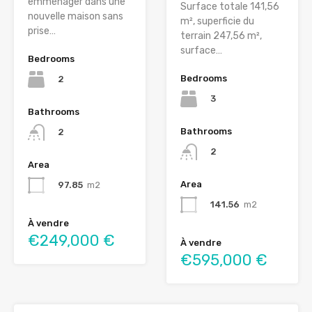
emménager dans une
Surface totale 141,56
nouvelle maison sans
m², superficie du
prise…
terrain 247,56 m²,
surface…
Bedrooms
Bedrooms
2
3
Bathrooms
Bathrooms
2
2
Area
Area
97.85
m2
141.56
m2
À vendre
€249,000 €
À vendre
€595,000 €