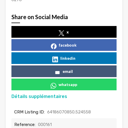
Share on Social Media
x
facebook
linkedin
email
whatsapp
Détails supplémentaires
CRM Listing ID:
64186070850.524558
Reference:
000161