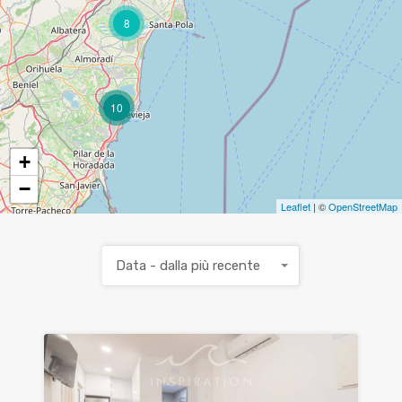
8
10
+
−
Leaflet
| ©
OpenStreetMap
Data - dalla più recente