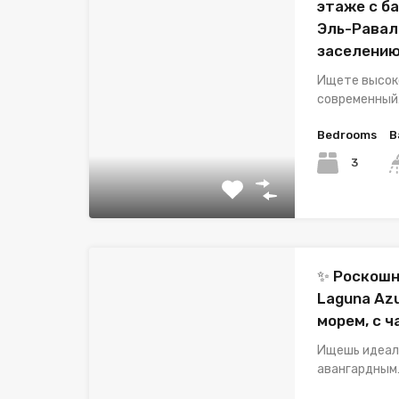
этаже с ба
Эль-Равал
заселению
Ищете высок
современный
Bedrooms
B
3
✨ Роскошна
Laguna Az
морем, с 
Ищешь идеал
авангардным