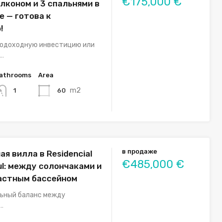
€175,000 €
лконом и 3 спальнями в
е — готова к
!
одоходную инвестицию или
…
athrooms
Area
m2
60
1
в продаже
я вилла в Residencial
€485,000 €
ul: между солончаками и
частным бассейном
ьный баланс между
…