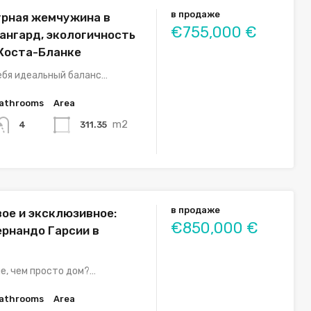
в продаже
рная жемчужина в
€755,000 €
вангард, экологичность
 Коста-Бланке
ебя идеальный баланс…
athrooms
Area
m2
311.35
4
в продаже
вое и эксклюзивное:
€850,000 €
рнандо Гарсии в
е, чем просто дом?…
athrooms
Area