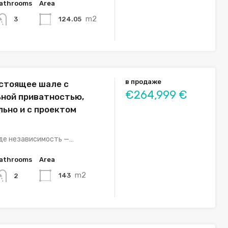
athrooms
Area
m2
124.05
3
в продаже
стоящее шале с
€264,999 €
ной приватностью,
льно и с проектом
де независимость —…
athrooms
Area
m2
143
2