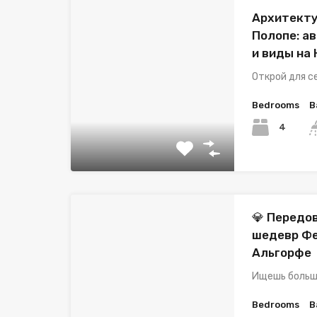
Архитекту
Полопе: а
и виды на
Открой для с
Bedrooms
B
4
💎 Передо
шедевр Фе
Альгорфе
Ищешь больш
Bedrooms
B