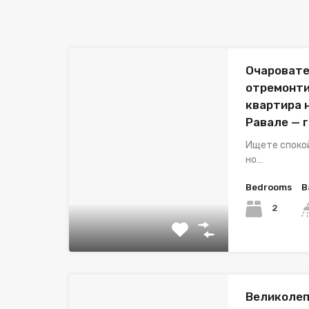
Очаровате
отремонти
квартира 
Равале — 
Ищете споко
но…
Bedrooms
B
2
Великолеп