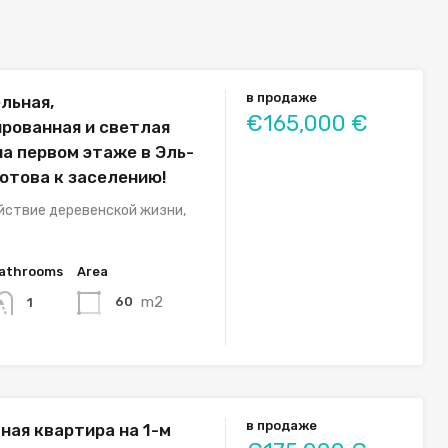
в продаже
льная,
€165,000 €
рованная и светлая
на первом этаже в Эль-
готова к заселению!
йствие деревенской жизни,
athrooms
Area
m2
60
1
в продаже
ная квартира на 1-м