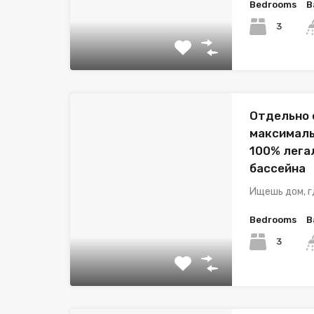
Bedrooms
B
3
Отдельно 
максималь
100% лега
бассейна
Ищешь дом, г
Bedrooms
B
3