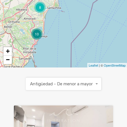
8
10
+
−
Leaflet
| ©
OpenStreetMap
Antigüedad - De menor a mayor