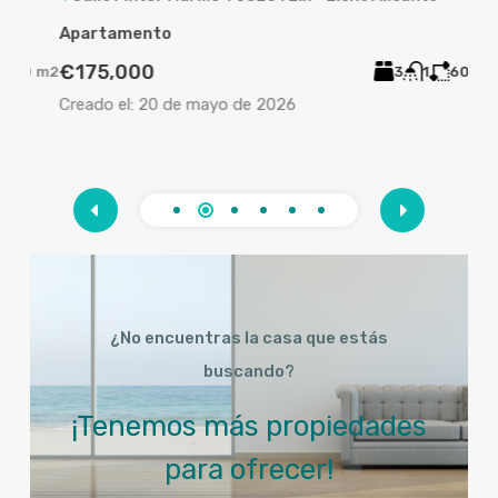
Apartamento
Vill
€175,000
€4
0
m2
3
1
60
m2
Creado el:
20 de mayo de 2026
Crea
¿No encuentras la casa que estás
buscando?
¡Tenemos más propiedades
para ofrecer!