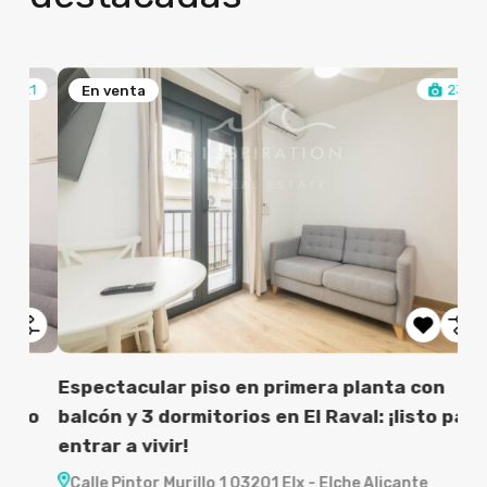
21
23
En venta
Espectacular piso en primera planta con
to
balcón y 3 dormitorios en El Raval: ¡listo para
ent
entrar a vivir!
pr
Calle Pintor Murillo 1 03201 Elx - Elche Alicante
Ca