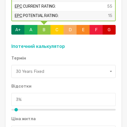
EPC
CURRENT RATING:
55
EPC
POTENTIAL RATING:
15
A+
A
B
C
D
E
F
G
Іпотечний калькулятор
Термін
30 Years Fixed
Відсотки
Ціна житла