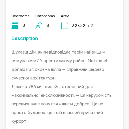
Bedrooms
Bathrooms
Area
3
3
327.22
m2
Description
Шукаєш дім, який відповідає твоїм найвищим
очікуванням? У престижному районі Mutxamel-
Bonalba ця окрема вілла — справжній шедевр
сучасної архітектури.
Ділянка 786 м² і дизайн, створений для
максимальної ексклюзивності, — ця нерухомість
перевизначає поняття «жити добре». Це не
просто будинок; це твій власний приватний
курорт.