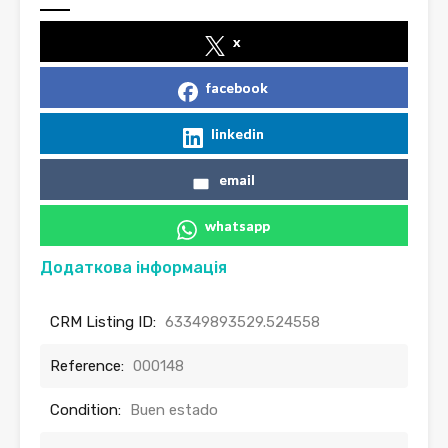
x
facebook
linkedin
email
whatsapp
Додаткова інформація
CRM Listing ID:
63349893529.524558
Reference:
000148
Condition:
Buen estado