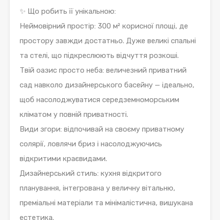
✨ Що робить її унікальною:
Неймовірний простір: 300 м² корисної площі, де
простору завжди достатньо. Дуже великі спальні
та стелі, що підкреслюють відчуття розкоші.
Твій оазис просто неба: величезний приватний
сад навколо дизайнерського басейну — ідеально,
щоб насолоджуватися середземноморським
кліматом у повній приватності.
Види згори: відпочивай на своєму приватному
солярії, ловлячи бриз і насолоджуючись
відкритими краєвидами.
Дизайнерський стиль: кухня відкритого
планування, інтегрована у величну вітальню,
преміальні матеріали та мінімалістична, вишукана
естетика.