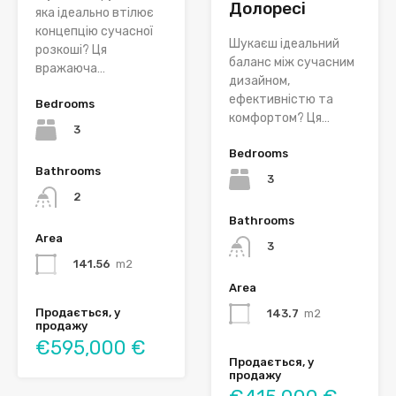
Долоресі
яка ідеально втілює
концепцію сучасної
Шукаєш ідеальний
розкоші? Ця
баланс між сучасним
вражаюча…
дизайном,
ефективністю та
Bedrooms
комфортом? Ця…
3
Bedrooms
Bathrooms
3
2
Bathrooms
Area
3
141.56
m2
Area
Продається, у
143.7
m2
продажу
€595,000 €
Продається, у
продажу