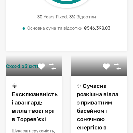
30
Years Fixed,
3
%
Відсотки
Основна сума та відсотки
€546,398.83
Схожі об’єкти
💎
✨ Сучасна
Ексклюзивність
розкішна вілла
і авангард:
з приватним
вілла твоєї мрії
басейном і
в Торрев’єхі
сонячною
енергією в
Шукаєш нерухомість,