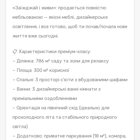
«Заїжджай і живи»: продається повністю
мебльованою — якісні меблі, дизайнерське
освітлення, і все готово, щоб ти почав/почала нове
життя вже сьогодні.
📋 Характеристики преміум-класу:
– Ділянка: 786 м² саду та зони для релаксу
– Площа: 300 м² корисної
– Спальні: 3 просторі с’юти з вбудованими шафами
– Ванни: 3 дизайнерські ванні кімнати з
преміальними оздобленнями
– Орієнтація на північний схід (ідеально для
прохолодного літа та стабільного природного
світла)
– Додатково: приватне паркування (18 м²), комора,