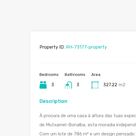
Property ID:
RH-73177-property
Bedrooms
Bathrooms
Area
3
3
327.22
m2
Description
À procura de uma casa à altura das tuas expe
de Mutxamel-Bonalba, esta moradia independe
Com um lote de 786 m² e um design pensado p