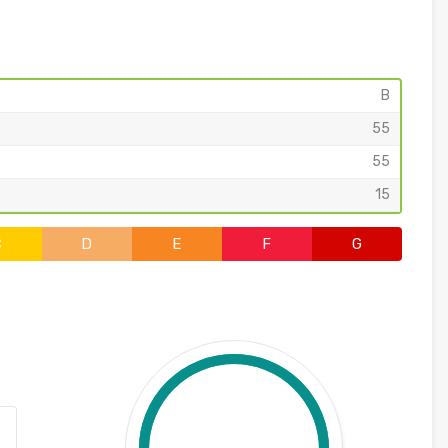
B
55
55
15
C
D
E
F
G