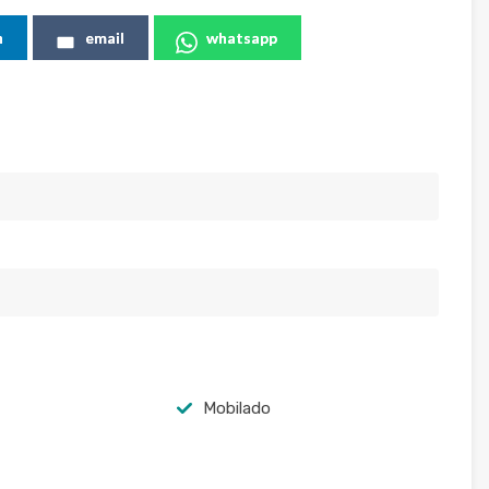
n
email
whatsapp
Mobilado