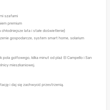
ymi szafami
eniem premium
hłodniejsze lata i stałe doświetlenie)
zczenie gospodarcze, system smart home, solarium
pola golfowego, kilka minut od plaż El Campello i San
elnicy mieszkaniowej.
cję i daj się zachwycić przestrzenią.