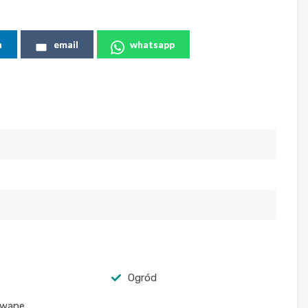
n
email
whatsapp
Ogród
wane