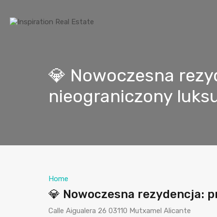
💎 Nowoczesna rezyd
nieograniczony luks
Home
💎 Nowoczesna rezydencja: pr
Calle Aigualera 26 03110 Mutxamel Alicante