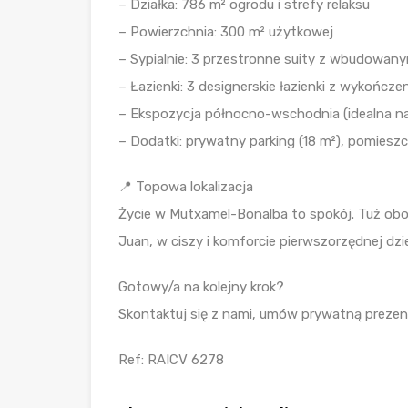
– Działka: 786 m² ogrodu i strefy relaksu
– Powierzchnia: 300 m² użytkowej
– Sypialnie: 3 przestronne suity z wbudowan
– Łazienki: 3 designerskie łazienki z wykończ
– Ekspozycja północno-wschodnia (idealna na c
– Dodatki: prywatny parking (18 m²), pomies
📍 Topowa lokalizacja
Życie w Mutxamel-Bonalba to spokój. Tuż obok 
Juan, w ciszy i komforcie pierwszorzędnej dzi
Gotowy/a na kolejny krok?
Skontaktuj się z nami, umów prywatną prezenta
Ref: RAICV 6278