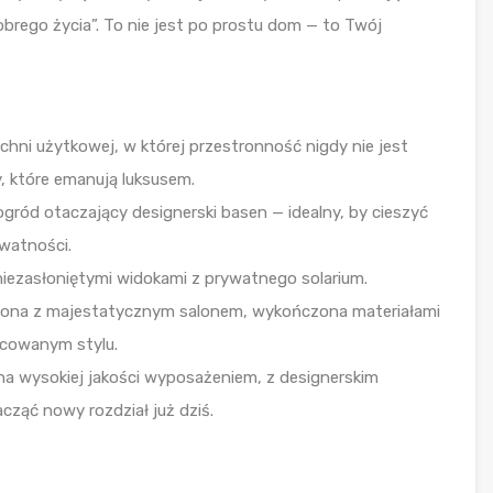
obrego życia”. To nie jest po prostu dom — to Twój
hni użytkowej, w której przestronność nigdy nie jest
, które emanują luksusem.
ród otaczający designerski basen — idealny, by cieszyć
watności.
m niezasłoniętymi widokami z prywatnego solarium.
ączona z majestatycznym salonem, wykończona materiałami
acowanym stylu.
a wysokiej jakości wyposażeniem, z designerskim
ząć nowy rozdział już dziś.