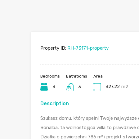
Property ID:
RH-73171-property
Bedrooms
Bathrooms
Area
3
3
327.22
m2
Description
Szukasz domu, który spełni Twoje najwyższe 
Bonalba, ta wolnostojąca willa to prawdziwe 
Działka o powierzchni 786 m² i projekt stwor