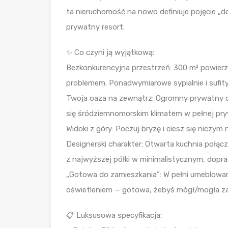
ta nieruchomość na nowo definiuje pojęcie „d
prywatny resort.
✨ Co czyni ją wyjątkową:
Bezkonkurencyjna przestrzeń: 300 m² powierzc
problemem. Ponadwymiarowe sypialnie i sufity
Twoja oaza na zewnątrz: Ogromny prywatny og
się śródziemnomorskim klimatem w pełnej pry
Widoki z góry: Poczuj bryzę i ciesz się niczy
Designerski charakter: Otwarta kuchnia poł
z najwyższej półki w minimalistycznym, dopr
„Gotowa do zamieszkania”: W pełni umeblowan
oświetleniem — gotowa, żebyś mógł/mogła zac
📋 Luksusowa specyfikacja: