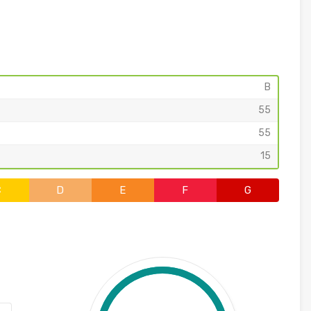
B
55
55
15
C
D
E
F
G