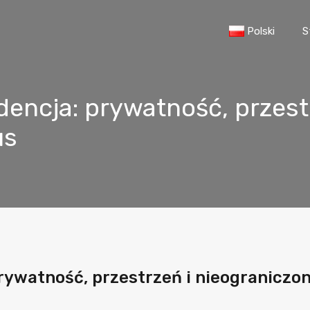
Polski
S
encja: prywatność, przest
us
ywatność, przestrzeń i nieograniczon