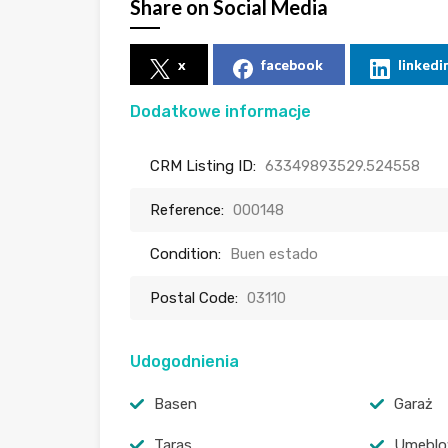
Share on Social Media
x
facebook
linkedi
Dodatkowe informacje
CRM Listing ID:
63349893529.524558
Reference:
000148
Condition:
Buen estado
Postal Code:
03110
Udogodnienia
Basen
Garaż
Taras
Umeblo