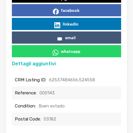
facebook
linkedin
email
whatsapp
Dettagli aggiuntivi
CRM Listing ID:
62537484656.524558
Reference:
000143
Condition:
Buen estado
Postal Code:
03182