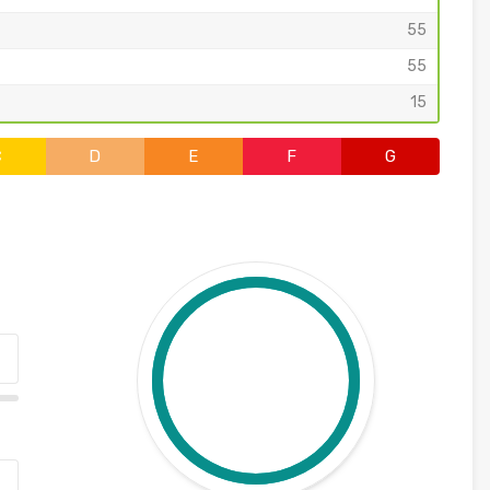
55
55
15
C
D
E
F
G