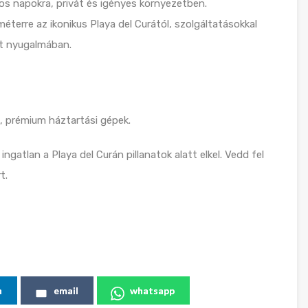
os napokra, privát és igényes környezetben.
erre az ikonikus Playa del Curától, szolgáltatásokkal
et nyugalmában.
k, prémium háztartási gépek.
ngatlan a Playa del Curán pillanatok alatt elkel. Vedd fel
t.
n
email
whatsapp