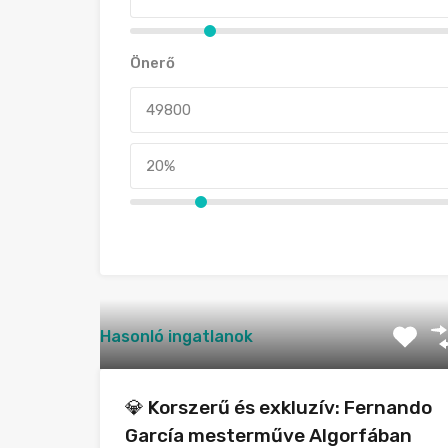
Önerő
Hasonló ingatlanok
💎 Korszerű és exkluzív: Fernando
García mesterműve Algorfában