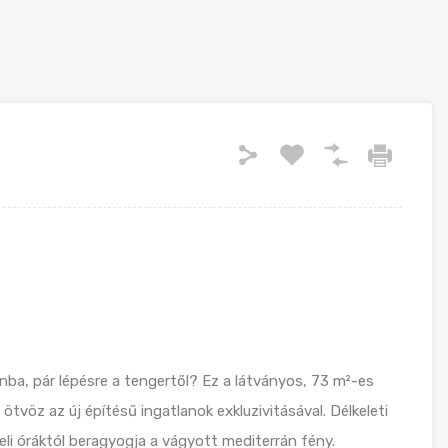
nba, pár lépésre a tengertől? Ez a látványos, 73 m²-es
 ötvöz az új építésű ingatlanok exkluzivitásával. Délkeleti
li óráktól beragyogja a vágyott mediterrán fény.