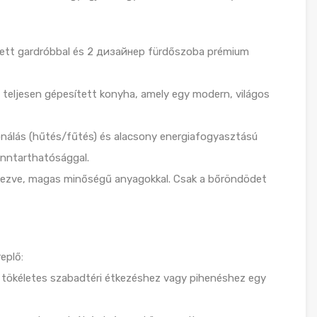
ített gardróbbal és 2 дизайнер fürdőszoba prémium
 teljesen gépesített konyha, amely egy modern, világos
onálás (hűtés/fűtés) és alacsony energiafogyasztású
enntarthatósággal.
endezve, magas minőségű anyagokkal. Csak a bőröndödet
eplő:
sz, tökéletes szabadtéri étkezéshez vagy pihenéshez egy