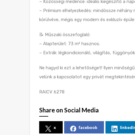
– Közösségi medence: ideális kiegészítő a nap
– Prémium elhelyezkedés: mindössze néhány mét
körülvéve, mégis egy modern és exkluzív épül
📝 Műszaki összefoglaló:
– Alapterület: 73 m² hasznos.
– Extrák: légkondicionáló, világítás, függönyö
Ne hagyd ki ezt a lehetőséget! Ilyen minőségű i
velünk a kapcsolatot egy privát megtekintésér
RAICV 6278
Share on Social Media
x
facebook
linkedi