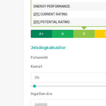
ENERGY PERFORMANCE:
EPC
CURRENT RATING:
EPC
POTENTIAL RATING:
A+
A
B
Jelzálogkalkulátor
Futamidő
Kamat
Ingatlan ára