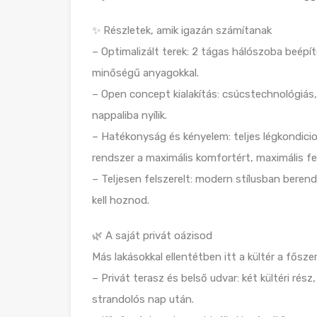
✨ Részletek, amik igazán számítanak
– Optimalizált terek: 2 tágas hálószoba beép
minőségű anyagokkal.
– Open concept kialakítás: csúcstechnológiás,
nappaliba nyílik.
– Hatékonyság és kényelem: teljes légkondici
rendszer a maximális komfortért, maximális f
– Teljesen felszerelt: modern stílusban ber
kell hoznod.
🌿 A saját privát oázisod
Más lakásokkal ellentétben itt a kültér a főszer
– Privát terasz és belső udvar: két kültéri ré
strandolós nap után.