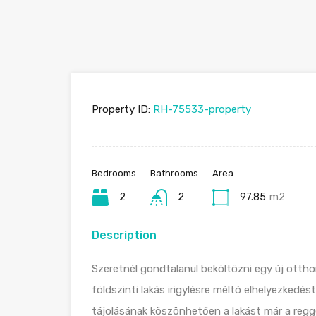
Property ID:
RH-75533-property
Bedrooms
Bathrooms
Area
2
2
97.85
m2
Description
Szeretnél gondtalanul beköltözni egy új ottho
földszinti lakás irigylésre méltó elhelyezkedést
tájolásának köszönhetően a lakást már a regge