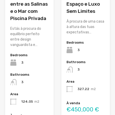
entre as Salinas
Espaço e Luxo
e o Mar com
Sem Limites
Piscina Privada
À procura de uma casa
à altura das tuas
Estás à procura do
expectativas…
equilíbrio perfeito
entre design
Bedrooms
vanguardista e…
3
Bedrooms
Bathrooms
3
3
Bathrooms
Area
3
327.22
m2
Area
124.05
m2
À venda
€450,000 €