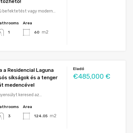
ltözhető!
 befektetést vagy modern…
athrooms
Area
m2
60
1
Eladó
a a Residencial Laguna
€485,000 €
sós síkságok és a tenger
ját medencével
gyensúlyt keresed az…
athrooms
Area
m2
124.05
3