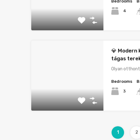
Bedrooms
B
4
💎 Modern k
tágas terek
Olyan otthont
Bedrooms
B
3
1
2