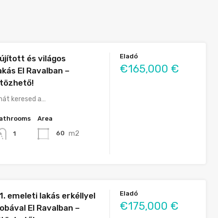
Eladó
újított és világos
€165,000 €
lakás El Ravalban –
ltözhető!
mát keresed a…
athrooms
Area
m2
60
1
Eladó
. emeleti lakás erkéllyel
€175,000 €
obával El Ravalban –