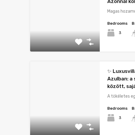
Azonnal kö
Magas hozamú
Bedrooms
B
3
✨ Luxusvill
Azulban: a 
között, sa
A tökéletes e
Bedrooms
B
3