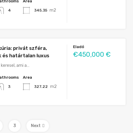
athrooms
Area
m2
345.35
4
Eladó
úria: privát szféra,
€450,000 €
 és határtalan luxus
 keresel, ami a…
athrooms
Area
m2
327.22
3
3
Next