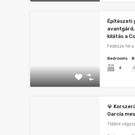
Építészeti
avantgárd,
kilátás a C
Fedezze fel a 
Bedrooms
B
4
💎 Korszer
García me
Többre vágysz