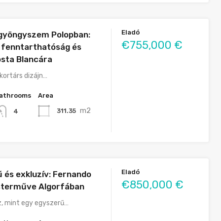
Eladó
 gyöngyszem Polopban:
€755,000 €
 fenntarthatóság és
osta Blancára
kortárs dizájn…
athrooms
Area
m2
311.35
4
Eladó
ű és exkluzív: Fernando
€850,000 €
sterműve Algorfában
, mint egy egyszerű…