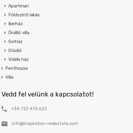
Apartman
Földszinti lakás
Ikerház
Önálló villa
Sorház
Stúdió
Vidéki ház
Penthouse
Villa
Vedd fel velünk a kapcsolatot!
+34 722 476 622
info@inspiration-realestate.com