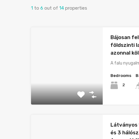
1
to
6
out of
14
properties
Bájosan fel
földszinti 
azonnal kö
A falu nyugal
Bedrooms
B
2
Látványos 1
és 3 hálósz