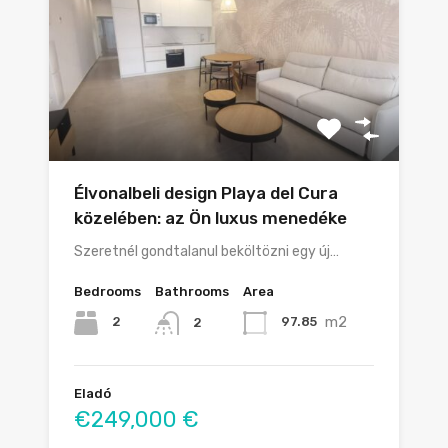
Élvonalbeli design Playa del Cura
közelében: az Ön luxus menedéke
Szeretnél gondtalanul beköltözni egy új…
Bedrooms
Bathrooms
Area
m2
2
97.85
2
Eladó
€249,000 €