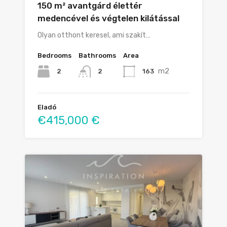
150 m² avantgárd élettér
medencével és végtelen kilátással
Olyan otthont keresel, ami szakít…
Bedrooms
Bathrooms
Area
m2
2
163
2
Eladó
€415,000 €