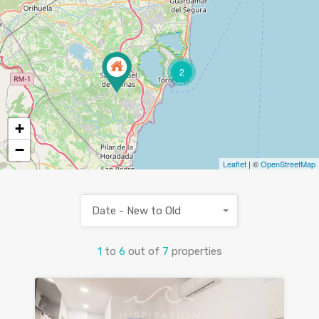
2
+
−
Leaflet
| ©
OpenStreetMap
Date - New to Old
1
to
6
out of
7
properties