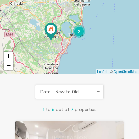
2
+
−
Leaflet
| ©
OpenStreetMap
Date - New to Old
1
to
6
out of
7
properties