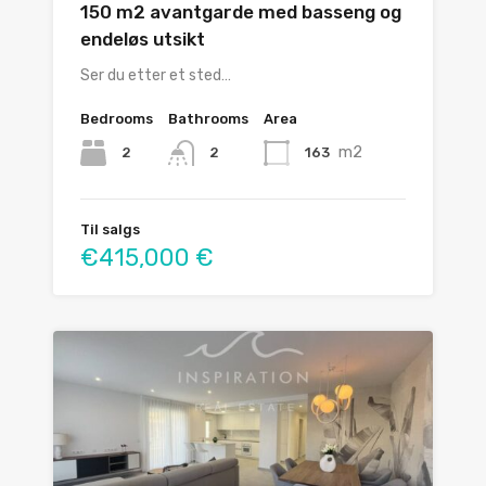
150 m2 avantgarde med basseng og
endeløs utsikt
Ser du etter et sted…
Bedrooms
Bathrooms
Area
m2
2
163
2
Til salgs
€415,000 €