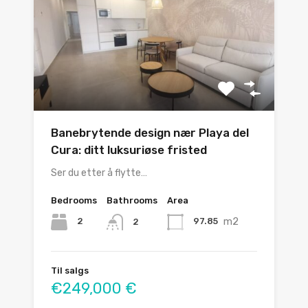
Banebrytende design nær Playa del
Cura: ditt luksuriøse fristed
Ser du etter å flytte…
Bedrooms
Bathrooms
Area
m2
2
97.85
2
Til salgs
€249,000 €