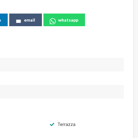
n
email
whatsapp
Terrazza