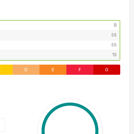
B
55
55
15
C
D
E
F
G