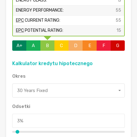
ENERGY CLASS:
B
ENERGY PERFORMANCE:
55
EPC
CURRENT RATING:
55
EPC
POTENTIAL RATING:
15
A+
A
B
C
D
E
F
G
Kalkulator kredytu hipotecznego
Okres
30 Years Fixed
Odsetki