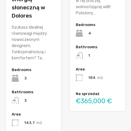
w tej uroczej,
słoneczną w
wolnostojącej willi!
Położony…
Dolores
Bedrooms
Szukasz idealnej
4
równowagi między
nowoczesnym
designem,
Bathrooms
funkcjonalnością i
1
komfortem? Ta…
Area
Bedrooms
184
m2
3
Bathrooms
Na sprzedaż
€365,000 €
3
Area
143.7
m2