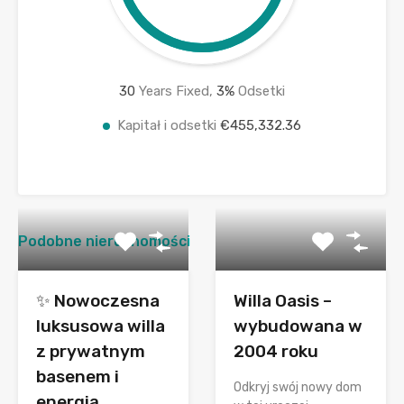
30
Years Fixed,
3
%
Odsetki
Kapitał i odsetki
€455,332.36
Podobne nieruchomości
✨ Nowoczesna
Willa Oasis –
luksusowa willa
wybudowana w
z prywatnym
2004 roku
basenem i
Odkryj swój nowy dom
energią