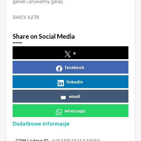
ganek i prywatny garaż.
RAICV 6278
Share on Social Media
x
facebook
linkedin
email
whatsapp
Dodatkowe informacje
CRM Listing ID:
62523157423.524558