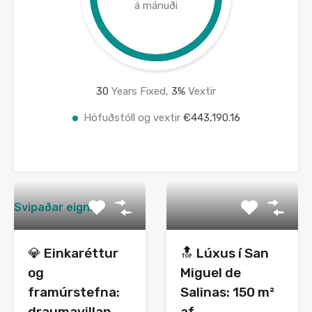
á mánuði
30
Years Fixed,
3
%
Vextir
Höfuðstóll og vextir
€443,190.16
Svipaðar eignir
💎 Einkaréttur
🔝 Lúxus í San
og
Miguel de
framúrstefna:
Salinas: 150 m²
draumavillan
af