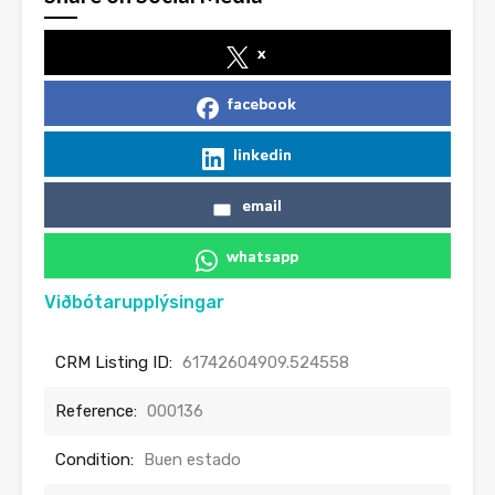
x
facebook
linkedin
email
whatsapp
Viðbótarupplýsingar
CRM Listing ID:
61742604909.524558
Reference:
000136
Condition:
Buen estado