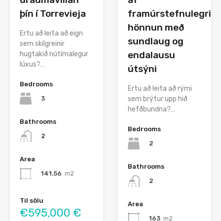
þín í Torrevieja
framúrstefnulegri
hönnun með
Ertu að leita að eign
sundlaug og
sem skilgreinir
endalausu
hugtakið nútímalegur
lúxus?…
útsýni
Bedrooms
Ertu að leita að rými
3
sem brýtur upp hið
hefðbundna?…
Bathrooms
Bedrooms
2
2
Area
Bathrooms
141.56
m2
2
Til sölu
Area
€595,000 €
163
m2