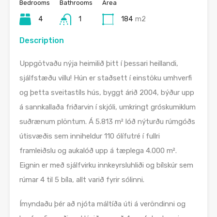
Bedrooms
Bathrooms
Area
4
1
184
m2
Description
Uppgötvaðu nýja heimilið þitt í þessari heillandi,
sjálfstæðu villu! Hún er staðsett í einstöku umhverfi
og þetta sveitastíls hús, byggt árið 2004, býður upp
á sannkallaða friðarvin í skjóli, umkringt gróskumiklum
suðrænum plöntum. Á 5.813 m² lóð nýturðu rúmgóðs
útisvæðis sem inniheldur 110 ólífutré í fullri
framleiðslu og aukalóð upp á tæplega 4.000 m².
Eignin er með sjálfvirku innkeyrsluhliði og bílskúr sem
rúmar 4 til 5 bíla, allt varið fyrir sólinni.
Ímyndaðu þér að njóta máltíða úti á veröndinni og