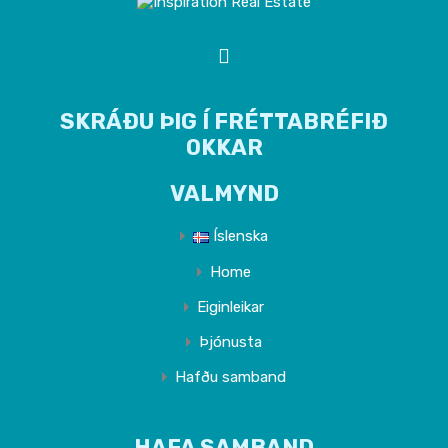
SKRÁÐU ÞIG Í FRÉTTABRÉFIÐ
OKKAR
VALMYND
Íslenska
Home
Eiginleikar
Þjónusta
Hafðu samband
HAFA SAMBAND