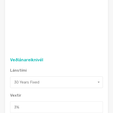
Veðlánareiknivél
Lánstími
30 Years Fixed
Vextir