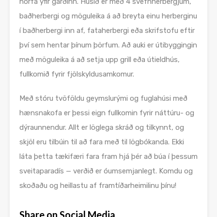
horfa yfir garðinn. Húsið er með 4 svefnherbergjum,
baðherbergi og möguleika á að breyta einu herberginu
í baðherbergi inn af, fataherbergi eða skrifstofu eftir
því sem hentar þínum þörfum. Að auki er útibyggingin
með möguleika á að setja upp grill eða útieldhús,
fullkomið fyrir fjölskyldusamkomur.
Með stóru tvöföldu geymslurými og fuglahúsi með
hænsnakofa er þessi eign fullkomin fyrir náttúru- og
dýraunnendur. Allt er löglega skráð og tilkynnt, og
skjöl eru tilbúin til að fara með til lögbókanda. Ekki
láta þetta tækifæri fara fram hjá þér að búa í þessum
sveitaparadís — verðið er óumsemjanlegt. Komdu og
skoðaðu og heillastu af framtíðarheimilinu þínu!
Share on Social Media