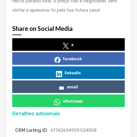
neste paraíso rural; o preço não é negociável. Vem
visitar e apaixona-te pela tua futura casa!
Share on Social Media
x
facebook
linkedin
email
whatsapp
Detalhes adicionais
CRM Listing ID:
61742604909.524558