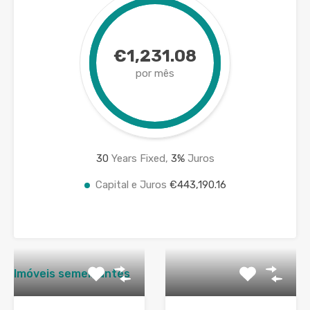
€1,231.08
por mês
30
Years Fixed,
3
%
Juros
Capital e Juros
€443,190.16
Imóveis semelhantes