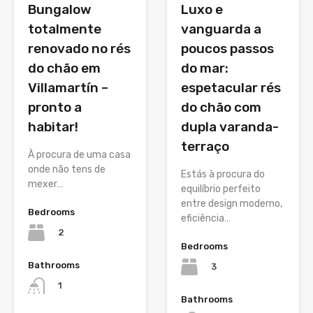
Bungalow
Luxo e
totalmente
vanguarda a
renovado no rés
poucos passos
do chão em
do mar:
Villamartín –
espetacular rés
pronto a
do chão com
habitar!
dupla varanda-
terraço
À procura de uma casa
onde não tens de
Estás à procura do
mexer…
equilíbrio perfeito
entre design moderno,
Bedrooms
eficiência…
2
Bedrooms
Bathrooms
3
1
Bathrooms