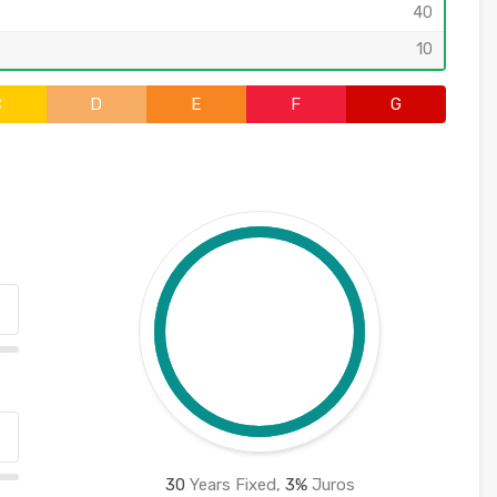
40
10
C
D
E
F
G
30
Years Fixed,
3
%
Juros