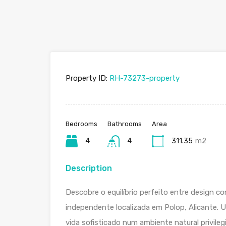
Property ID:
RH-73273-property
Bedrooms
Bathrooms
Area
4
4
311.35
m2
Description
Descobre o equilíbrio perfeito entre design 
independente localizada em Polop, Alicante. 
vida sofisticado num ambiente natural privile