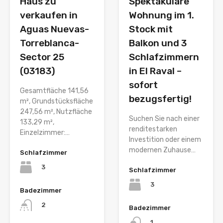
Haus zu
Spektakuläre
verkaufen in
Wohnung im 1.
Aguas Nuevas-
Stock mit
Torreblanca-
Balkon und 3
Sector 25
Schlafzimmern
(03183)
in El Raval –
sofort
Gesamtfläche 141,56
bezugsfertig!
m², Grundstücksfläche
247,56 m², Nutzfläche
Suchen Sie nach einer
133,29 m²,
renditestarken
Einzelzimmer:…
Investition oder einem
modernen Zuhause…
Schlafzimmer
3
Schlafzimmer
3
Badezimmer
2
Badezimmer
1