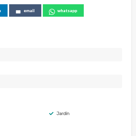
n
email
whatsapp
Jardín