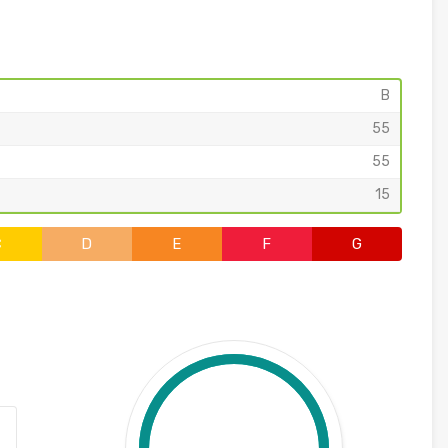
B
55
55
15
C
D
E
F
G