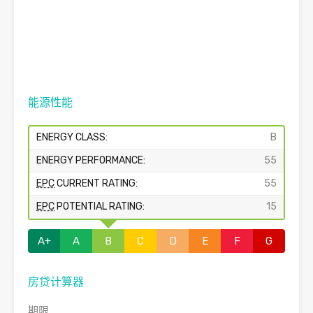
能源性能
ENERGY CLASS:
B
ENERGY PERFORMANCE:
55
EPC
CURRENT RATING:
55
EPC
POTENTIAL RATING:
15
A+
A
B
C
D
E
F
G
房贷计算器
期限