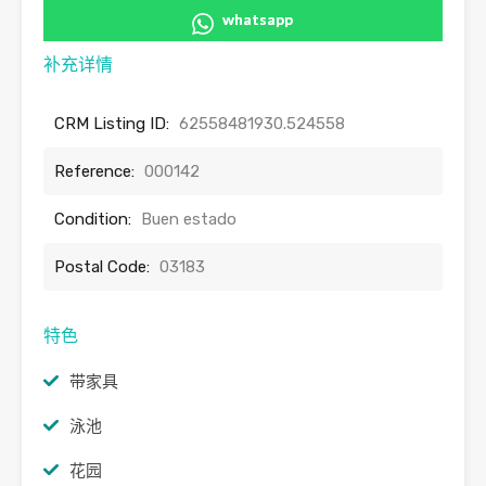
whatsapp
补充详情
CRM Listing ID:
62558481930.524558
Reference:
000142
Condition:
Buen estado
Postal Code:
03183
特色
带家具
泳池
花园