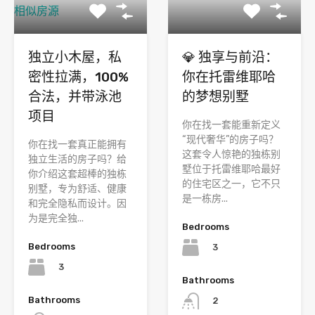
相似房源
独立小木屋，私
💎 独享与前沿：
密性拉满，100%
你在托雷维耶哈
合法，并带泳池
的梦想别墅
项目
你在找一套能重新定义
“现代奢华”的房子吗？
你在找一套真正能拥有
这套令人惊艳的独栋别
独立生活的房子吗？给
墅位于托雷维耶哈最好
你介绍这套超棒的独栋
的住宅区之一，它不只
别墅，专为舒适、健康
是一栋房...
和完全隐私而设计。因
为是完全独...
Bedrooms
Bedrooms
3
3
Bathrooms
Bathrooms
2