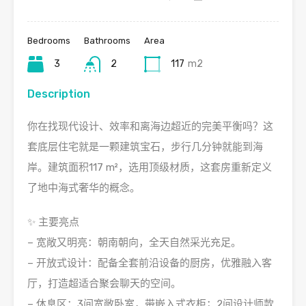
Bedrooms
Bathrooms
Area
3
2
117
m2
Description
你在找现代设计、效率和离海边超近的完美平衡吗？这
套底层住宅就是一颗建筑宝石，步行几分钟就能到海
岸。建筑面积117 m²，选用顶级材质，这套房重新定义
了地中海式奢华的概念。
✨ 主要亮点
– 宽敞又明亮：朝南朝向，全天自然采光充足。
– 开放式设计：配备全套前沿设备的厨房，优雅融入客
厅，打造超适合聚会聊天的空间。
– 休息区：3间宽敞卧室，带嵌入式衣柜；2间设计师款