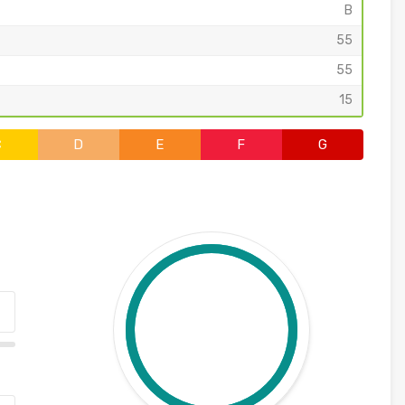
B
55
55
15
C
D
E
F
G