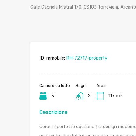
Calle Gabriela Mistral 170, 03183 Torrevieja, Alicant
ID Immobile:
RH-72717-property
Camere da letto
Bagni
Area
3
2
117
m2
Descrizione
Cerchi il perfetto equilibrio tra design moderno
un gioiello architettonico situato a pochi minuti