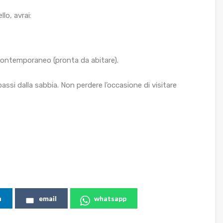
lo, avrai:
contemporaneo (pronta da abitare).
passi dalla sabbia. Non perdere l’occasione di visitare
n
email
whatsapp