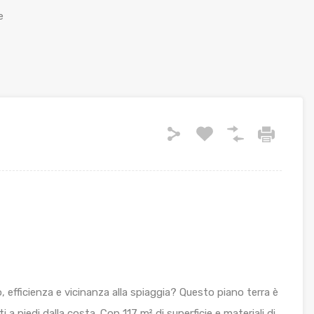
e
, efficienza e vicinanza alla spiaggia? Questo piano terra è
 a piedi dalla costa. Con 117 m² di superficie e materiali di