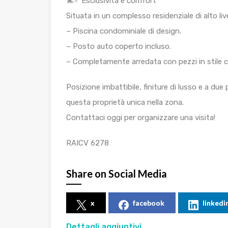
🏊♂️ Esclusività e comfort
Situata in un complesso residenziale di alto livel
– Piscina condominiale di design.
– Posto auto coperto incluso.
– Completamente arredata con pezzi in stile 
Posizione imbattibile, finiture di lusso e a due 
questa proprietà unica nella zona.
Contattaci oggi per organizzare una visita!
RAICV 6278
Share on Social Media
x
facebook
linkedi
Dettagli aggiuntivi