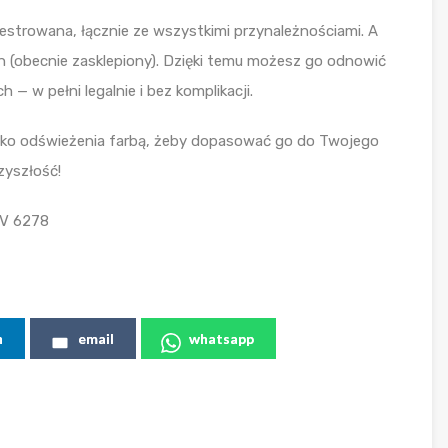
jestrowana, łącznie ze wszystkimi przynależnościami. A
en (obecnie zasklepiony). Dzięki temu możesz go odnowić
 w pełni legalnie i bez komplikacji.
ylko odświeżenia farbą, żeby dopasować go do Twojego
zyszłość!
CV 6278
n
email
whatsapp