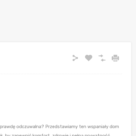
naprawdę odczuwalna? Przedstawiamy ten wspaniały dom
k, by zapewnić komfort, zdrowie i pełną prywatność.