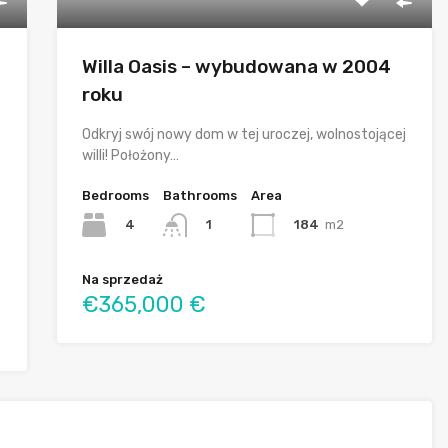
Willa Oasis – wybudowana w 2004
roku
Odkryj swój nowy dom w tej uroczej, wolnostojącej
willi! Położony…
Bedrooms
Bathrooms
Area
4
184
m2
1
Na sprzedaż
€365,000 €