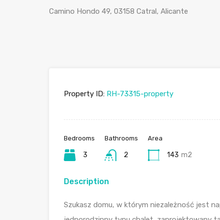
Camino Hondo 49, 03158 Catral, Alicante
Property ID:
RH-73315-property
Bedrooms
Bathrooms
Area
3
2
143
m2
Description
Szukasz domu, w którym niezależność jest 
jednorodzinny typu chalet, zaprojektowany ta