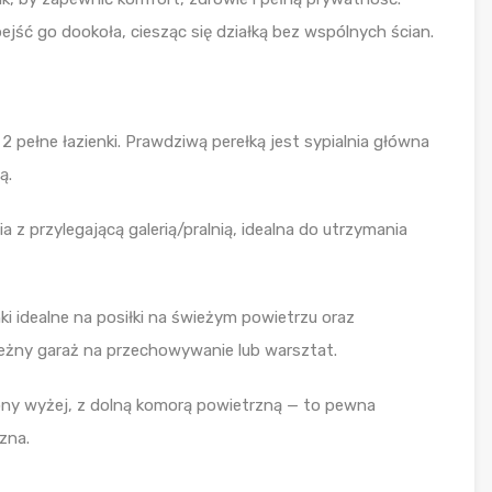
ść go dookoła, ciesząc się działką bez wspólnych ścian.
 2 pełne łazienki. Prawdziwą perełką jest sypialnia główna
ą.
a z przylegającą galerią/pralnią, idealna do utrzymania
i idealne na posiłki na świeżym powietrzu oraz
leżny garaż na przechowywanie lub warsztat.
ony wyżej, z dolną komorą powietrzną — to pewna
zna.