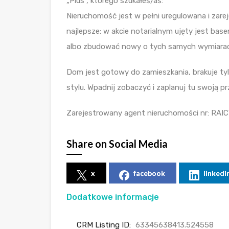
„Plus”, którego szukałeś/aś:
Nieruchomość jest w pełni uregulowana i zare
najlepsze: w akcie notarialnym ujęty jest bas
albo zbudować nowy o tych samych wymiarach —
Dom jest gotowy do zamieszkania, brakuje t
stylu. Wpadnij zobaczyć i zaplanuj tu swoją pr
Zarejestrowany agent nieruchomości nr: RAI
Share on Social Media
x
facebook
linkedi
Dodatkowe informacje
CRM Listing ID:
63345638413.524558