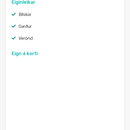
Eiginleikar
Bílskúr
Garður
Verönd
Eign á korti