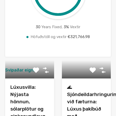
30
Years Fixed,
3
%
Vextir
Höfuðstóll og vextir
€321,766.98
Svipaðar eignir
Lúxusvilla:
🌊
Nýjasta
Sjóndeildarhringuri
hönnun,
við fæturna:
sólarplötur og
Lúxus þakíbúð