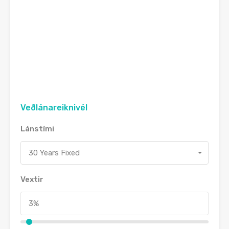
Veðlánareiknivél
Lánstími
30 Years Fixed
Vextir