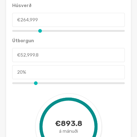
Húsverð
Útborgun
€893.8
á mánuði