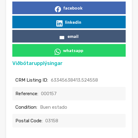
facebook
linkedin
email
whatsapp
Viðbótarupplýsingar
CRM Listing ID:
63345638413.524558
Reference:
000157
Condition:
Buen estado
Postal Code:
03158