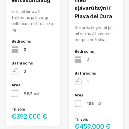
einkasundlaug
með
sjávarútsýni í
Ertu að leita að
Playa del Cura
fullkomnu jafnvægi
milli lúxus, nútímaleika
Geturðu ímyndað þér
og…
að vakna á hverjum
morgni með bláa…
Bedrooms
3
Bedrooms
2
Bathrooms
2
Bathrooms
1
Area
99.7
m2
Area
106
m2
Til sölu
€392,000 €
Til sölu
€459,000 €