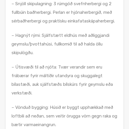
– Snjöll skipulagning: 3 rúmgóð svefnherbergi og 2
fullbúin baðherbergi. Perlan er hjónaherbergið, með
sérbaðherbergi og praktísku einkafataskápaherbergi.
– Hagnýt rými: Sjálfstætt eldhús með aðliggjandi
geymslu/þvottahúsi, fullkomið til að halda öllu
skipulögðu.
– Útisvæði til að njóta: Tvær verandir sem eru
frábærar fyrir máltíðir utandyra og skuggalegt
bílastæði, auk sjálfstæðs bílskúrs fyrir geymslu eða
verkstæði.
– Vönduð bygging: Húsið er byggt upphækkað með
loftbili að neðan, sem veitir örugga vörn gegn raka og
bætir varmaeinangrun.