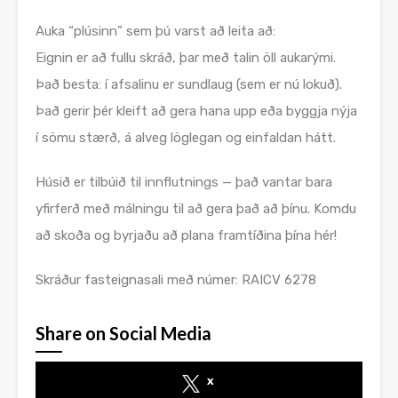
Auka “plúsinn” sem þú varst að leita að:
Eignin er að fullu skráð, þar með talin öll aukarými.
Það besta: í afsalinu er sundlaug (sem er nú lokuð).
Það gerir þér kleift að gera hana upp eða byggja nýja
í sömu stærð, á alveg löglegan og einfaldan hátt.
Húsið er tilbúið til innflutnings — það vantar bara
yfirferð með málningu til að gera það að þínu. Komdu
að skoða og byrjaðu að plana framtíðina þína hér!
Skráður fasteignasali með númer: RAICV 6278
Share on Social Media
x