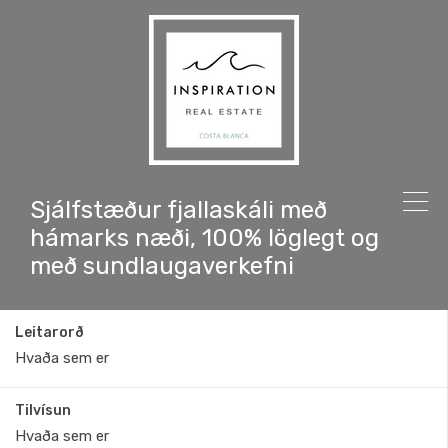
Sjálfstæður fjallaskáli með
hámarks næði, 100% löglegt og
með sundlaugaverkefni
Leitarorð
Tilvísun