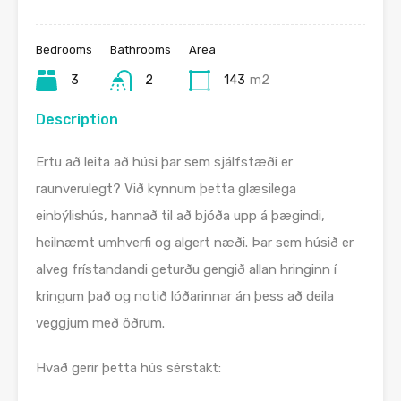
Bedrooms
Bathrooms
Area
3
2
143
m2
Description
Ertu að leita að húsi þar sem sjálfstæði er
raunverulegt? Við kynnum þetta glæsilega
einbýlishús, hannað til að bjóða upp á þægindi,
heilnæmt umhverfi og algert næði. Þar sem húsið er
alveg frístandandi geturðu gengið allan hringinn í
kringum það og notið lóðarinnar án þess að deila
veggjum með öðrum.
Hvað gerir þetta hús sérstakt: