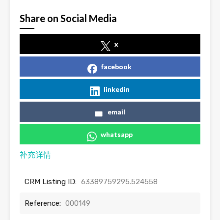
Share on Social Media
x
facebook
linkedin
email
whatsapp
补充详情
CRM Listing ID:
63389759295.524558
Reference:
000149