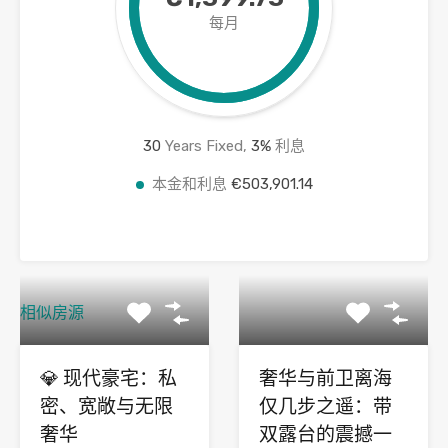
每月
30
Years Fixed,
3
%
利息
本金和利息
€503,901.14
相似房源
💎 现代豪宅：私
奢华与前卫离海
密、宽敞与无限
仅几步之遥：带
奢华
双露台的震撼一