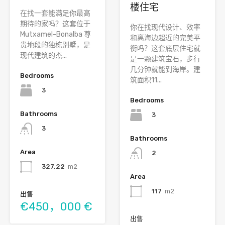
楼住宅
在找一套能满足你最高
期待的家吗？这套位于
你在找现代设计、效率
Mutxamel-Bonalba 尊
和离海边超近的完美平
贵地段的独栋别墅，是
衡吗？这套底层住宅就
现代建筑的杰...
是一颗建筑宝石，步行
几分钟就能到海岸。建
Bedrooms
筑面积11...
3
Bedrooms
Bathrooms
3
3
Bathrooms
Area
2
327.22
m2
Area
117
m2
出售
€450，000 €
出售