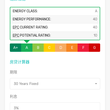
ENERGY CLASS:
A
ENERGY PERFORMANCE:
40
EPC
CURRENT RATING:
40
EPC
POTENTIAL RATING:
10
A+
A
B
C
D
E
F
G
房贷计算器
期限
30 Years Fixed
利息