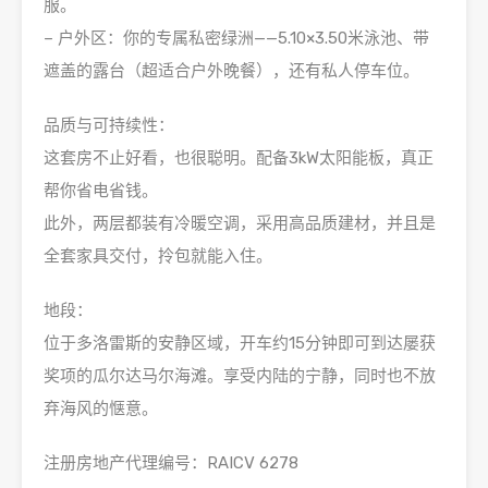
服。
– 户外区：你的专属私密绿洲——5.10×3.50米泳池、带
遮盖的露台（超适合户外晚餐），还有私人停车位。
品质与可持续性：
这套房不止好看，也很聪明。配备3kW太阳能板，真正
帮你省电省钱。
此外，两层都装有冷暖空调，采用高品质建材，并且是
全套家具交付，拎包就能入住。
地段：
位于多洛雷斯的安静区域，开车约15分钟即可到达屡获
奖项的瓜尔达马尔海滩。享受内陆的宁静，同时也不放
弃海风的惬意。
注册房地产代理编号：RAICV 6278