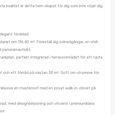
gsta kvalitet är detta hem skapat för dig som inte nöjer dig
elegant fördelad.
planet om 116,40 m². Föreställ dig solnedgångar, en chill-
d panoramautsikt.
markplan, perfekt integrerad i terrassområdet för att njuta
 m² och ett förråd på nästan 30 m². Gott om utrymme för
nklusive en mastersvit med en privat walk-in-closet på
blerad, med designbelysning och vitvaror i premiumklass
en!