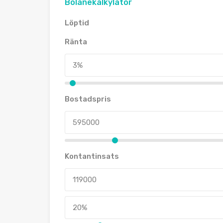
Bolånekalkylator
Löptid
Ränta
Bostadspris
Kontantinsats