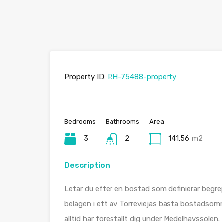
Property ID:
RH-75488-property
Bedrooms
Bathrooms
Area
3
2
141.56
m2
Description
Letar du efter en bostad som definierar begre
belägen i ett av Torreviejas bästa bostadsområ
alltid har föreställt dig under Medelhavssolen.