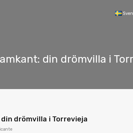
Sven
ramkant: din drömvilla i Tor
din drömvilla i Torrevieja
icante