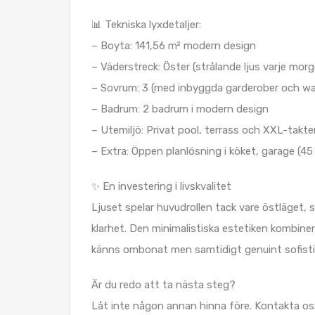
📊 Tekniska lyxdetaljer:
– Boyta: 141,56 m² modern design
– Väderstreck: Öster (strålande ljus varje mor
– Sovrum: 3 (med inbyggda garderober och wal
– Badrum: 2 badrum i modern design
– Utemiljö: Privat pool, terrass och XXL-takte
– Extra: Öppen planlösning i köket, garage (45
✨ En investering i livskvalitet
Ljuset spelar huvudrollen tack vare östläget
klarhet. Den minimalistiska estetiken kombin
känns ombonat men samtidigt genuint sofisti
Är du redo att ta nästa steg?
Låt inte någon annan hinna före. Kontakta oss 