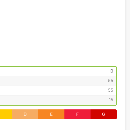
B
55
55
15
C
D
E
F
G