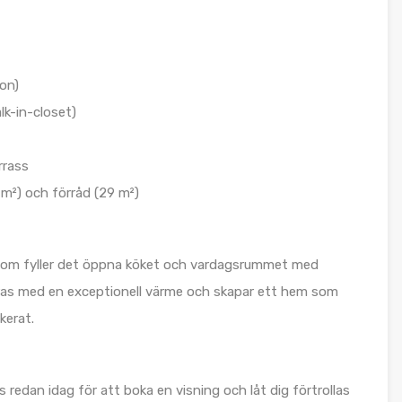
gon)
k-in-closet)
rrass
 m²) och förråd (29 m²)
, som fyller det öppna köket och vardagsrummet med
eras med en exceptionell värme och skapar ett hem som
kerat.
redan idag för att boka en visning och låt dig förtrollas