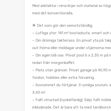
Med arkitektur i rena linjer och material av hö
med det konventionella.
🌟 Det som gör den oemotståndlig:
– Luftiga ytor: 141 m² bostadsyta, smart och 
– Din drömiga takterrass: En privat yta på tak
out-hörna eller middagar under stjärnorna me
– Din egen blå oas: Privat pool 6 x 2,35 m på 
redan från morgonkaffet.
– Plats utan gränser: Privat garage på 45,90
fordon, hobbies eller extra förvaring.
– Sovrummet du förtjänar: 3 rymliga sovrum, i
3,43 m².
– Fullt utrustad (nyckelfärdig): Säljs fullt mö
inkluderade. Det är bara att ta med tandborst