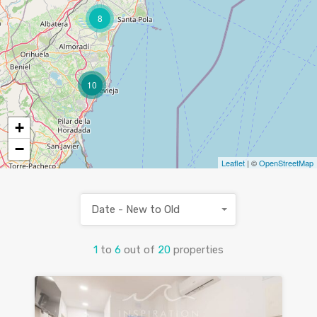
8
10
+
−
Leaflet
| ©
OpenStreetMap
Date - New to Old
1
to
6
out of
20
properties