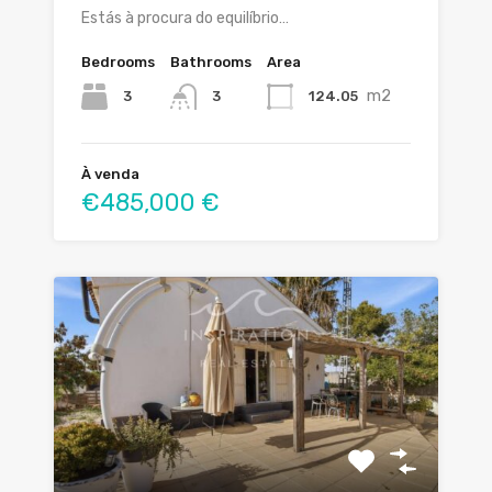
Estás à procura do equilíbrio…
Bedrooms
Bathrooms
Area
m2
3
124.05
3
À venda
€485,000 €