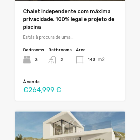
Chalet independente com máxima
privacidade, 100% legal e projeto de
piscina
Estás à procura de uma…
Bedrooms
Bathrooms
Area
m2
3
143
2
À venda
€264,999 €