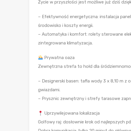
Życie w przyszłości jest możliwe już dziś dz
– Efektywność energetyczna: instalacja panel
środowisko i koszty energii.
– Automatyka i komfort: rolety sterowane el
zintegrowana klimatyzacja.
Prywatna oaza
Zewnętrzna strefa to hołd dla śródziemnomor
– Designerski basen: tafla wody 3 x 8,10 m z 
gwiazdami.
– Prysznic zewnętrzny i strefy tarasowe zapr
Uprzywilejowana lokalizacja
Golfowy raj: dosłownie krok od najlepszych p
Dobra komunikacja: tylko 20 minut do głównyc