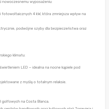
ięki nowoczesnemu wyposażeniu:
i fotowoltaicznych 4 kW, która zmniejsza wpływ na
ektrycznie, podwójne szyby dla bezpieczeństwa oraz
skiego klimatu:
oświetleniem LED — idealna na nocne kąpiele pod
ojektowane z myślą o totalnym relaksie.
ól golfowych na Costa Blanca.
h centrów handlowych oraz kultowych plaż Torrevieja i