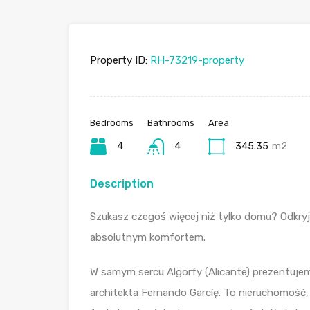
Property ID:
RH-73219-property
Bedrooms
Bathrooms
Area
4
4
345.35
m2
Description
Szukasz czegoś więcej niż tylko domu? Odkryj
absolutnym komfortem.
W samym sercu Algorfy (Alicante) prezentuje
architekta Fernando Garcíę. To nieruchomość,