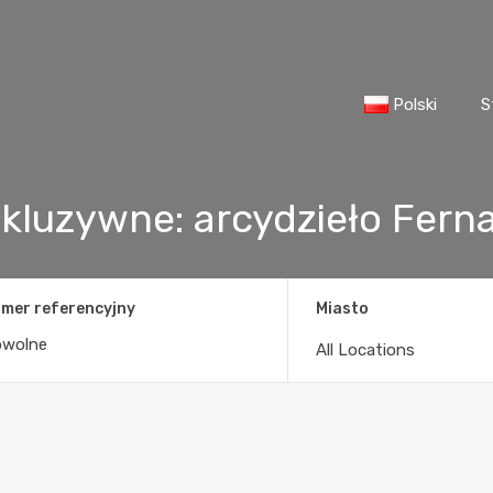
Polski
S
luzywne: arcydzieło Fernan
mer referencyjny
Miasto
All Locations