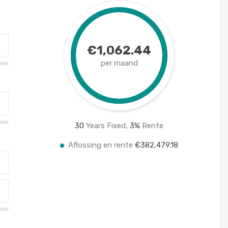
€1,062.44
per maand
30
Years Fixed,
3
%
Rente
Aflossing en rente
€382,479.18