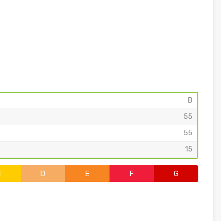
B
55
55
15
C
D
E
F
G