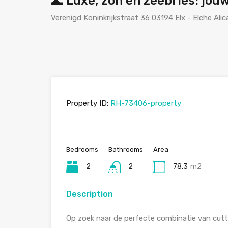
🌊 Luxe, zon en zeebries: jou
Verenigd Koninkrijkstraat 36 03194 Elx - Elche Ali
Property ID:
RH-73406-property
Bedrooms
Bathrooms
Area
2
2
78.3
m2
Description
Op zoek naar de perfecte combinatie van cutt