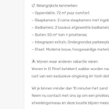
📋 Belangrijkste kenmerken:
– Oppervlakte: 72 m² puur comfort
– Slaapkamers: 2 ruime slaapkamers met ing
– Badkamers: 2 luxueus afgewerkte badkamer
– Buiten: 50 m² tuin + privéterras
– Inbegrepen extra’s: Ondergrondse parkeerpl
– Staat: Moderne bouw, hoogwaardige materi
🏝️ Wonen waar anderen vakantie vieren
Wonen in El Pinet betekent wakker worden n
rust van een exclusieve omgeving én toch dicht
Wil je binnen minder dan 10 minuten het zand
Neem nu contact met ons op om een privébezi
afwerkingsniveau en deze locatie blijven meest