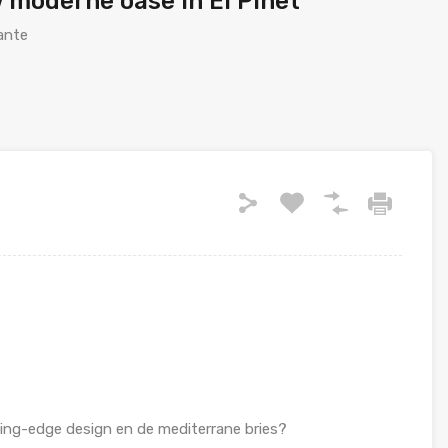
w moderne oase in El Pinet
cante
ing-edge design en de mediterrane bries?