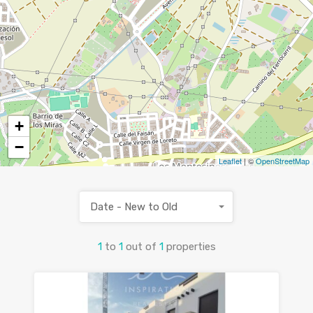
+
−
Leaflet
| ©
OpenStreetMap
Date - New to Old
1
to
1
out of
1
properties