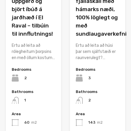
uppgerð og
fjallaskáli með
björt íbúð á
hámarks næði,
jarðhæð í El
100% löglegt og
Raval – tilbúin
með
til innflutnings!
sundlaugaverkefni
Ertu að leita að
Ertu að leita að húsi
rólegheitum þorpsins
þar sem sjálfstæði er
en með öllum kostum…
raunverulegt?…
Bedrooms
Bedrooms
2
3
Bathrooms
Bathrooms
1
2
Area
Area
60
m2
143
m2