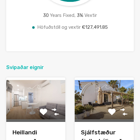
30
Years Fixed,
3
%
Vextir
Höfuðstóll og vextir
€127,491.85
Svipaðar eignir
Heillandi
Sjálfstæður