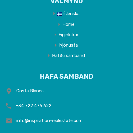
VALMYND
Íslenska
Home
Eiginleikar
Þjónusta
Hafðu samband
HAFA SAMBAND
Costa Blanca
+34 722 476 622
info@inspiration-realestate.com