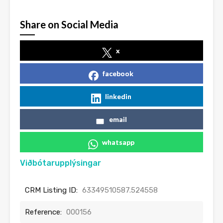
Share on Social Media
x
facebook
linkedin
email
whatsapp
Viðbótarupplýsingar
CRM Listing ID:
63349510587.524558
Reference:
000156