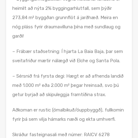
heimilt að nýta 2% byggingarhlutfall, sem þýðir
273,84 m² byggðan grunnflöt á jarðhæð. Meira en
nóg pláss fyrir draumavilluna þína með sundlaug og
garði!
– Frábær staðsetning: Í hjarta La Baia Baja, þar sem
sveitafriður mætir nálægð við Elche og Santa Pola.
– Sérsnið frá fyrsta degi: Hægt er að afhenda landið
með 1.000 m² eða 2.000 m² þegar hreinsað, svo þú
getur byrjað að skipuleggja framtíðina strax.
Aðkoman er rustic (ómalbikuð/óuppbyggð), fullkomin
fyrir þá sem vilja hámarks næði og ekta umhverfi.
Skráður fasteignasali með númer: RAICV 6278