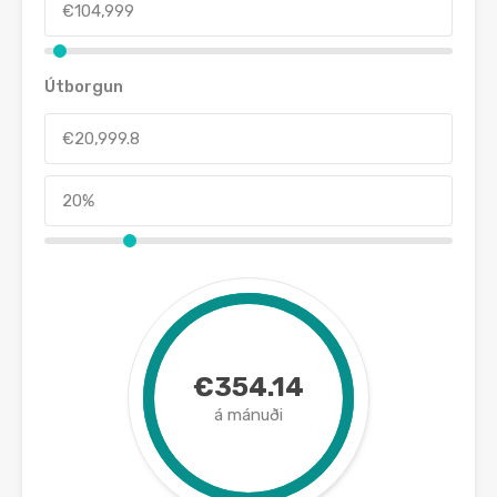
Útborgun
€354.14
á mánuði