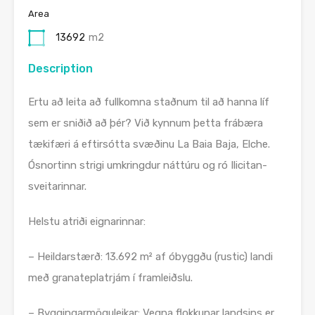
Area
13692
m2
Description
Ertu að leita að fullkomna staðnum til að hanna líf
sem er sniðið að þér? Við kynnum þetta frábæra
tækifæri á eftirsótta svæðinu La Baia Baja, Elche.
Ósnortinn strigi umkringdur náttúru og ró Ilicitan-
sveitarinnar.
Helstu atriði eignarinnar:
– Heildarstærð: 13.692 m² af óbyggðu (rustic) landi
með granateplatrjám í framleiðslu.
– Byggingarmöguleikar: Vegna flokkunar landsins er