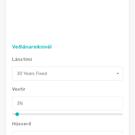
Veðlánareiknivél
Lánstími
30 Years Fixed
Vextir
Húsverð