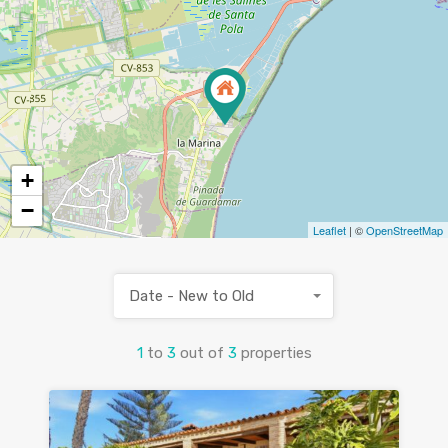
+
−
Leaflet
| ©
OpenStreetMap
Date - New to Old
1
to
3
out of
3
properties