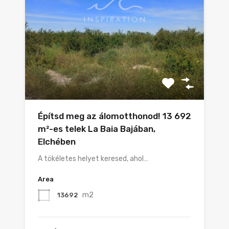
Építsd meg az álomotthonod! 13 692
m²-es telek La Baia Bajában,
Elchében
A tökéletes helyet keresed, ahol…
Area
m2
13692