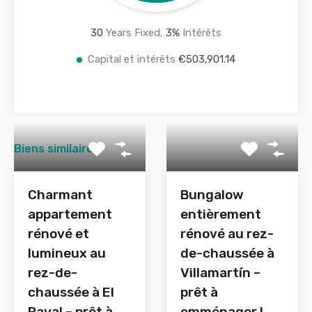
30
Years Fixed,
3
%
Intérêts
Capital et intérêts
€503,901.14
Biens similaires
Charmant
Bungalow
appartement
entièrement
rénové et
rénové au rez-
lumineux au
de-chaussée à
rez-de-
Villamartín –
chaussée à El
prêt à
Raval – prêt à
emménager !