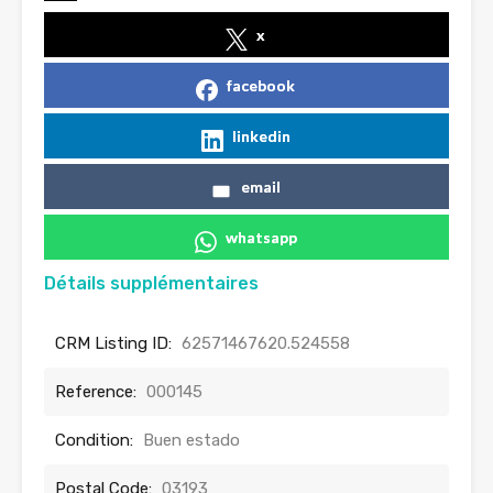
x
facebook
linkedin
email
whatsapp
Détails supplémentaires
CRM Listing ID:
62571467620.524558
Reference:
000145
Condition:
Buen estado
Postal Code:
03193