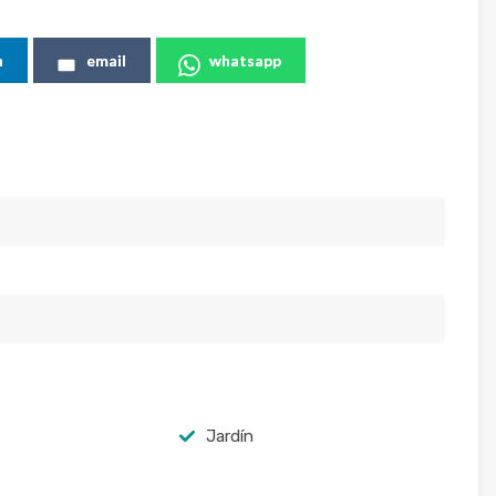
n
email
whatsapp
Jardín