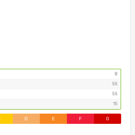
B
55
55
15
C
D
E
F
G