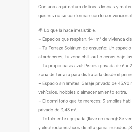
Con una arquitectura de líneas limpias y materi
quienes no se conforman con lo convencional
🌟 Lo que la hace irresistible:
– Espacios que respiran: 141 m² de vivienda di
– Tu Terraza Solárium de ensueño: Un espacio 
atardeceres, tu zona chill-out o cenas bajo la
– Tu propio oasis azul: Piscina privada de 6 x
zona de terraza para disfrutarla desde el prim
– Espacio sin límites: Garaje privado de 45,90 
vehículos, hobbies o almacenamiento extra.
– El dormitorio que te mereces: 3 amplias habi
privado de 3,43 m².
– Totalmente equipada (llave en mano): Se v
y electrodomésticos de alta gama incluidos. ¡So