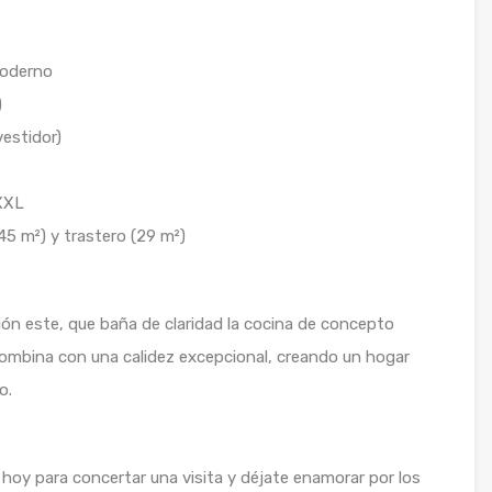
moderno
)
estidor)
 XXL
45 m²) y trastero (29 m²)
ción este, que baña de claridad la cocina de concepto
 combina con una calidez excepcional, creando un hogar
o.
hoy para concertar una visita y déjate enamorar por los