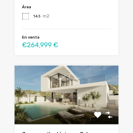
Área
m2
143
En venta
€264,999 €