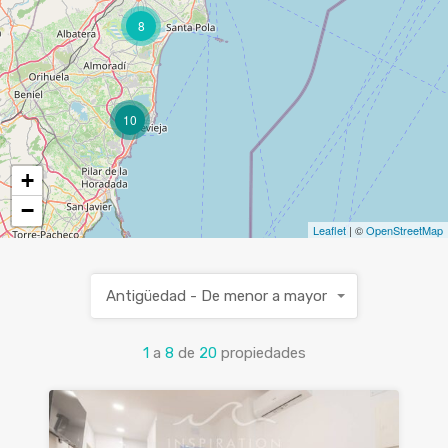
8
10
+
−
Leaflet
| ©
OpenStreetMap
Antigüedad - De menor a mayor
1
a
8
de
20
propiedades