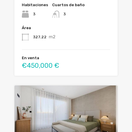
Habitaciones
Cuartos de baño
3
3
Área
m2
327.22
En venta
€450,000 €