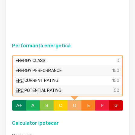
Performanță energetică
ENERGY CLASS:
D
ENERGY PERFORMANCE:
150
EPC
CURRENT RATING:
150
EPC
POTENTIAL RATING:
50
A+
A
B
C
D
E
F
G
Calculator ipotecar