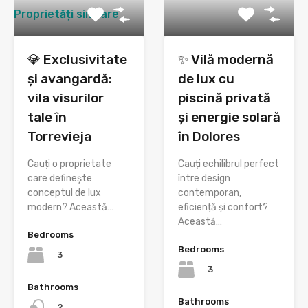
Proprietăți similare
💎 Exclusivitate
✨ Vilă modernă
și avangardă:
de lux cu
vila visurilor
piscină privată
tale în
și energie solară
Torrevieja
în Dolores
Cauți o proprietate
Cauți echilibrul perfect
care definește
între design
conceptul de lux
contemporan,
modern? Această…
eficiență și confort?
Această…
Bedrooms
Bedrooms
3
3
Bathrooms
Bathrooms
2