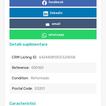
facebook
linkedin
email
whatsapp
Detalii suplimentare
CRM Listing ID:
64244081203.524558
Reference:
000160
Condition:
Reformado
Postal Code:
03201
Caracteristici