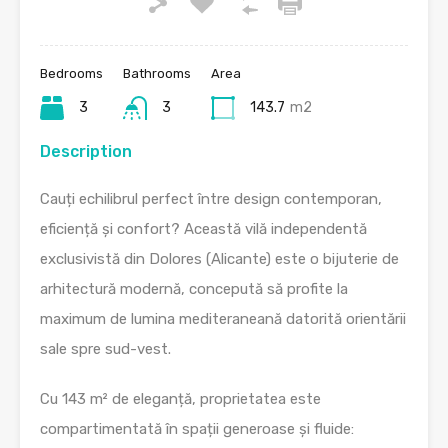
Bedrooms
Bathrooms
Area
3
3
143.7
m2
Description
Cauți echilibrul perfect între design contemporan,
eficiență și confort? Această vilă independentă
exclusivistă din Dolores (Alicante) este o bijuterie de
arhitectură modernă, concepută să profite la
maximum de lumina mediteraneană datorită orientării
sale spre sud-vest.
Cu 143 m² de eleganță, proprietatea este
compartimentată în spații generoase și fluide: