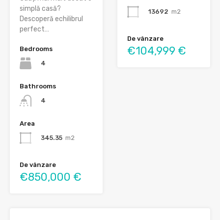
simplă casă?
13692
m2
Descoperă echilibrul
perfect…
De vânzare
€104,999 €
Bedrooms
4
Bathrooms
4
Area
345.35
m2
De vânzare
€850,000 €