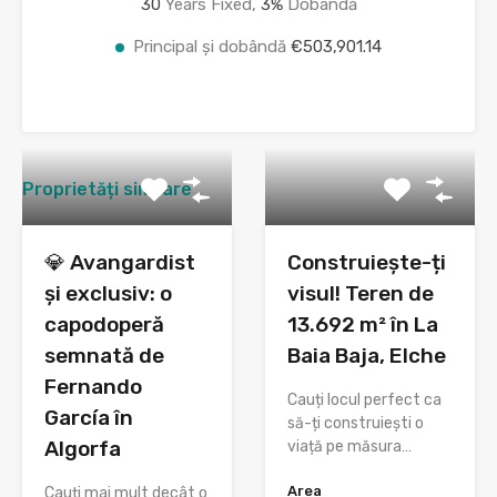
30
Years Fixed,
3
%
Dobândă
Principal și dobândă
€503,901.14
Proprietăți similare
💎 Avangardist
Construiește-ți
și exclusiv: o
visul! Teren de
capodoperă
13.692 m² în La
semnată de
Baia Baja, Elche
Fernando
Cauți locul perfect ca
García în
să-ți construiești o
Algorfa
viață pe măsura…
Area
Cauți mai mult decât o