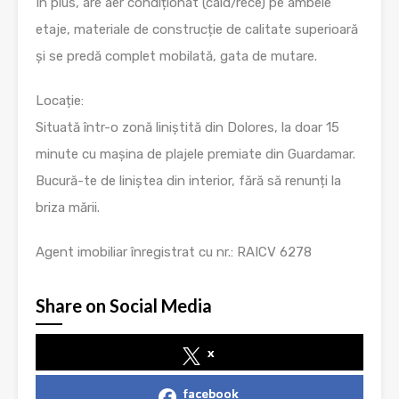
În plus, are aer condiționat (cald/rece) pe ambele
etaje, materiale de construcție de calitate superioară
și se predă complet mobilată, gata de mutare.
Locație:
Situată într-o zonă liniștită din Dolores, la doar 15
minute cu mașina de plajele premiate din Guardamar.
Bucură-te de liniștea din interior, fără să renunți la
briza mării.
Agent imobiliar înregistrat cu nr.: RAICV 6278
Share on Social Media
x
facebook