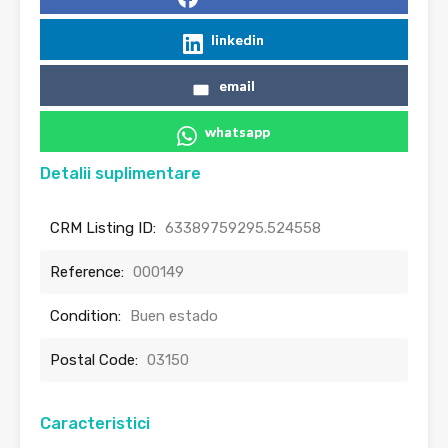
linkedin
email
whatsapp
Detalii suplimentare
CRM Listing ID:
63389759295.524558
Reference:
000149
Condition:
Buen estado
Postal Code:
03150
Caracteristici