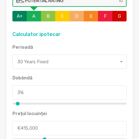
EPC
POTENTIAL RATING:
10
A+
A
B
C
D
E
F
G
Calculator ipotecar
Perioadă
30 Years Fixed
Dobândă
Prețul locuinței