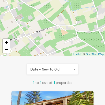
+
−
Leaflet
| ©
OpenStreetMap
Date - New to Old
1
to
1
out of
1
properties