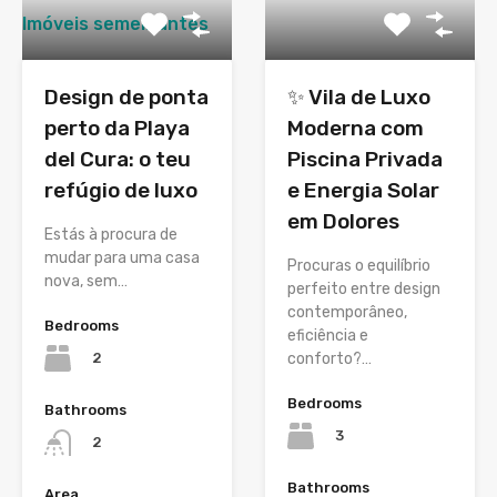
Imóveis semelhantes
Design de ponta
✨ Vila de Luxo
perto da Playa
Moderna com
del Cura: o teu
Piscina Privada
refúgio de luxo
e Energia Solar
em Dolores
Estás à procura de
mudar para uma casa
Procuras o equilíbrio
nova, sem…
perfeito entre design
contemporâneo,
Bedrooms
eficiência e
2
conforto?…
Bedrooms
Bathrooms
3
2
Bathrooms
Area